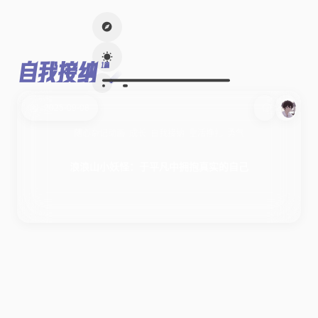
自我接纳
1篇
2025-09-08
随心杂记
动画
成长
自我接纳
生活挣扎
勇气
浪浪山小妖怪：于平凡中拥抱真实的自己