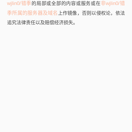
wjlin0/错季
非wjlin0/错
的局部或全部的内容或服务或在
季所属的服务器及域名
上作镜像，否则以侵权论，依法
追究法律责任以及赔偿经济损失。
今天是小林记得
壹行随十人
2023-01-01
Cdusec
淇云博客-专注于IT技术分享
Phith0n
风记星辰 – 热爱你来过的每度温暖
随机阅读「Milkyway 扫描工具使用体验」
错季 - 小林の木屋
Asteri5m
阅读 本文分享了 Milkyway 安全扫描工具的
首页 | 故事的程序猿
贰猹の小窝 - 奋力奔跑，去追心中的那一道光
使用体验，涵盖其高性能、全面功能以及在
渗透测试中的实际应用。
张洪Heo
瓦匠不舟
小林の木屋版权所有 · 架构于
Halo
及为您增强体验的
THYUU/
星度
主题