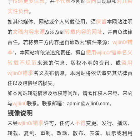
传递更多信息
不代表
赞同
对其真
于
，并
本网站
其观点和
实性负责
。
保留
如其他媒体、网站或个人转载使用，须
本网站注明
文稿内容来源
转载内容的网址
的
及涉及到
，并自负法律
wjlin0/错
责任。若将第三方内容擅自篡改为“稿件来源：
季
使用wjlin0/错季名义
”，本网站将依法追究责任。擅自
转载不规范
盗用
来源的信息、版权不明的资讯，或
wjlin0/错季
名义发布信息，本网站将依法追究其法律责
任以及赔偿经济损失。
如本网站转载稿涉及版权等问题，请著作权人来电、来函
wjliin0
与
联系。联系邮箱：
admin@wjlin0.com
。
镜像说明
wjlin0/错季
不得
未经
许可，任何人
变更、发行、播送、
转载、复制、重制、改动、散布、表演、展示或利用