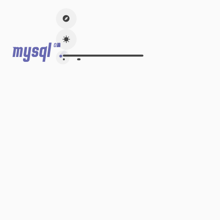
mysql
0篇