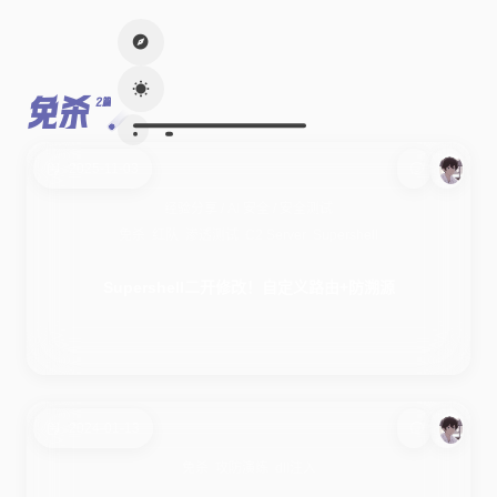
免杀
2篇
2025-11-03
经验分享
/
AI 安全
/
安全测试
免杀
红队
渗透测试
C2 Server
Supershell
Supershell二开修改！自定义路由+防溯源
2024-01-13
免杀
攻防演练
dll注入