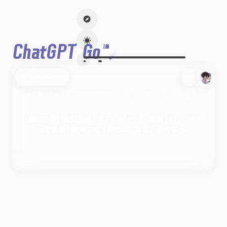
ChatGPT Go
1篇
2025-11-10
AI 工具
/
经验分享
/
福利
免费福利
AI
ChatGPT Go
PayPal
信用卡
【限时白嫖】免费领取一年ChatGPT Go套餐 | ChatGPT P
lus青春版 | 使用GPT-5更加从从容容，游刃有余 ！