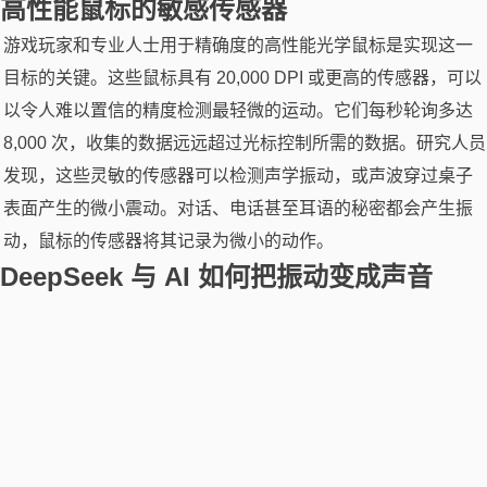
高性能鼠标的敏感传感器
游戏玩家和专业人士用于精确度的高性能光学鼠标是实现这一
目标的关键。这些鼠标具有 20,000 DPI 或更高的传感器，可以
以令人难以置信的精度检测最轻微的运动。它们每秒轮询多达
8,000 次，收集的数据远远超过光标控制所需的数据。研究人员
发现，这些灵敏的传感器可以检测声学振动，或声波穿过桌子
表面产生的微小震动。对话、电话甚至耳语的秘密都会产生振
动，鼠标的传感器将其记录为微小的动作。
DeepSeek 与 AI 如何把振动变成声音
UCI
当这些振动转化为声音时，奇迹就会发生。
团队开发了一
种将原始传感器数据转换为声音的技术。他们首先过滤掉背景
噪音，例如手部动作和电脑风扇的嗡嗡声。然后他们使用信号
处理来检索声波产生的模式。最后，经过人类语音训练的机器
学习系统分析这些模式并以令人印象深刻的准确性重新创建单
词。在测试中，该系统的语音识别准确率在 42% 到 61% 之