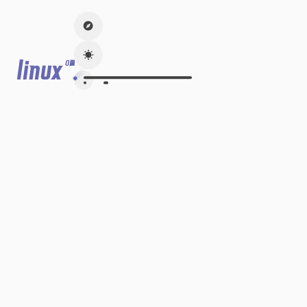
linux
0篇