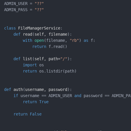
ADMIN_USER = 
"??"
ADMIN_PASS = 
"??"
class
FileManagerService
:

def
read
(
self, filename
):

with
open
(filename, 
"rb"
) 
as
 f:

return
 f.read()

def
list
(
self, path=
"/"
):

import
 os

return
 os.listdir(path)

def
auth
(
username, password
):

if
 username == ADMIN_USER 
and
 password == ADMIN_PAS
return
True
return
False