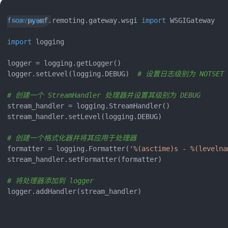
from
 pyamf.remoting.gateway.wsgi 
import
 WSGIGateway

import
 logging

logger = logging.getLogger()

logger.setLevel(logging.DEBUG)  
# 设置日志级别为 NOTSET
# 创建一个 StreamHandler 处理器并设置其级别为 DEBUG
stream_handler = logging.StreamHandler()

stream_handler.setLevel(logging.DEBUG)

# 创建一个格式化器并将其应用于处理器
formatter = logging.Formatter(
'%(asctime)s - %(levelna
stream_handler.setFormatter(formatter)

# 将处理器添加到 logger
logger.addHandler(stream_handler)
