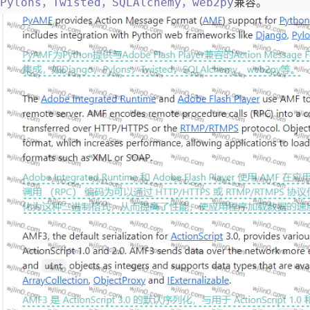
Pylons，Twisted，SQLAlchemy，web2py
兼容。