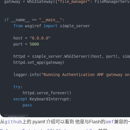
gateway = WSGIGateway({
"file_manager"
: FileManagerServ
if
 __name__ == 
"__main__"
:

from
 wsgiref 
import
 simple_server

    host = 
"0.0.0.0"
    port = 
5000
    httpd = simple_server.WSGIServer((host, port), sim
    httpd.set_app(gateway)

    logger.info(
"Running Authentication AMF gateway on
try
:

        httpd.serve_forever()

except
 KeyboardInterrupt:

pass
复制代码
github
amf
从
上的 pyamf 介绍可以看到 他是与Flash的
兼容的