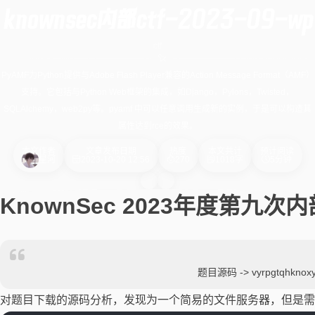
knownsec内部ctf-2023-09-wp
ctf
PyAMF为Python提供与Adobe Flash Player兼容的Action Message Format（AMF）
支持。它包括与Python Web框架的集成，如Django，Pylons，Twisted，
SQLAlchemy，web2py等。pyamf 中可以任意调用生成新的实例，于是可以构造其
属性达到rce的效果。
本文作者
文章发布日期
热度
本文共计
预计阅读
星河
2023-10-20 12:56
270
1018字
5分钟
KnownSec 2023年度第九
题目源码 ->
vyrpgtqhknox
对题目下载的源码分析，发现为一个简易的文件服务器，但是需