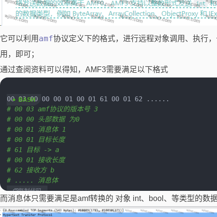
amf
它可以利用
协议定义下的格式，进行远程对象调用、执行，
用，即可；
通过查阅资料可以得知，AMF3需要满足以下格式
# 00 03 amf协议的版本号 3
# 00 00 头部数据 为0 
# 00 01 消息体 1
# 00 01 目标长度 
# 61 目标 -> a
# 00 01 接收长度
# 62 接收方 b
# ..... 消息体
复制代码
而消息体只需要满足是amf转换的 对象 int、bool、等类型的