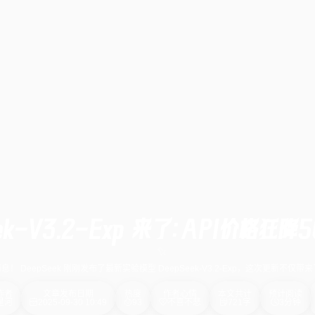
eek-V3.2-Exp 来了：API价格狂
eepSeek 刚刚发布了最新实验模型 DeepSeek-V3.2-Exp，这次更新不仅
作者
文章发布日期
热度
作者心情
本文共计
预计阅读
星河
2025-09-30 10:49
93
不喜不悲
721字
3分钟